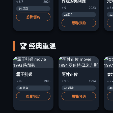
葬送的芙莉莲
咒
⭐ 8.7
2024
⭐ 9
2023
⭐ 8.
S4 连载
28集全
S2
想看/预约
想看/预约
🏆 经典重温
霸王别姬
阿甘正传
泰
⭐ 9.6
1993
⭐ 9.5
1994
⭐ 9.
2K 修复
4K 超清
4
想看/预约
想看/预约