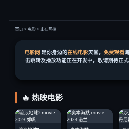
首页 > 电影 > 正在热播
电影网
是你身边的
在线电影
天堂，
免费观看
击跳转及播放功能正在开发中，敬请期待正式
🔥 热映电影