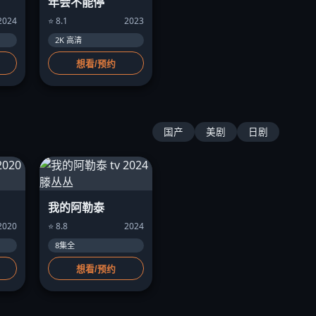
年会不能停
2024
⭐ 8.1
2023
2K 高清
想看/预约
国产
美剧
日剧
我的阿勒泰
2020
⭐ 8.8
2024
8集全
想看/预约