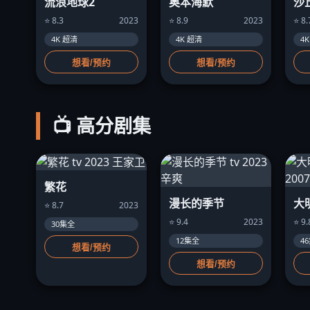
流浪地球2
奥本海默
沙
⭐ 8.3
2023
⭐ 8.9
2023
⭐ 8.
4K 超清
4K 超清
4
想看/预约
想看/预约
📺 高分剧集
繁花
漫长的季节
大
⭐ 8.7
2023
⭐ 9.4
2023
⭐ 9.
30集全
12集全
4
想看/预约
想看/预约