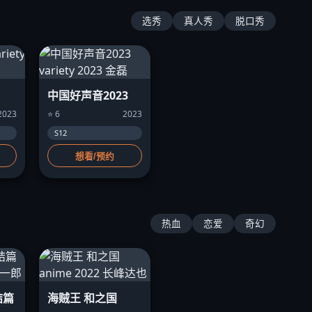
选秀
真人秀
脱口秀
中国好声音2023
2023
⭐ 6
2023
S12
想看/预约
热血
恋爱
奇幻
结篇
海贼王 和之国