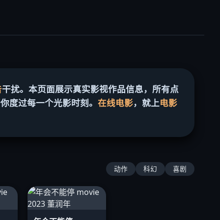
告
干扰。本页面展示真实影视作品信息，所有点
陪你度过每一个光影时刻。
在线电影
，就上
电影
动作
科幻
喜剧