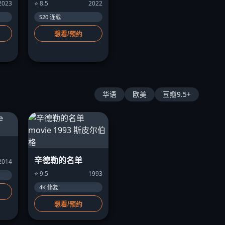
2023
⭐ 8.5
2022
S20 连载
想看/预约
华语
欧美
豆瓣9.5+
辛德勒的名单
2014
⭐ 9.5
1993
4K 修复
想看/预约